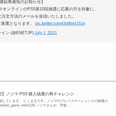
抽選結果通知のお知らせ】
ジマオンラインのPS5第10回抽選に応募の方を対象に、
に注文方法のメールを送信いたしました。
は落選となります。
pic.twitter.com/l3ptBmU31e
ン (@ENETJP)
July 1, 2021
rt2】ノジマ PS5 購入抽選の再チャレンジ
加しています。 にくまるです。ノジマのプレイステーション５の抽選の
et/random_game_note/128/ ノジマさんが、早速、...