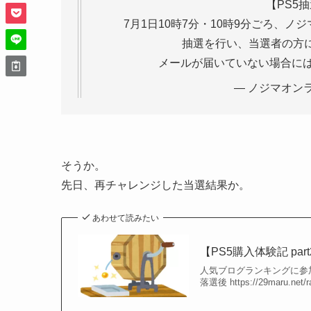
【PS5
7月1日10時7分・10時9分ごろ、ノ
抽選を行い、当選者の方
メールが届いていない場合に
— ノジマオンライ
そうか。
先日、再チャレンジした当選結果か。
あわせて読みたい
【PS5購入体験記 pa
人気ブログランキングに参
落選後 https://29maru.n